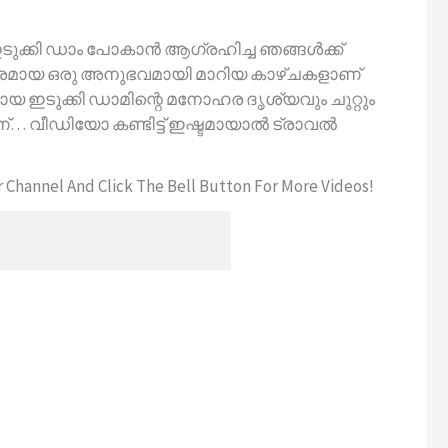
ഇടുക്കി ഡാം പോകാൻ ആഗ്രഹിച്ച ഞങ്ങൾക്ക്
ോഹരമായ ഒരു അനുഭവമായി മാറിയ കാഴ്ചകളാണ്
ടുക്കി ഡാമിന്റെ മനോഹര ദൃശ്യവും ചുറ്റും
ണ്… വീഡിയോ കണ്ടിട്ട് ഇഷ്ടമായാൽ ട്രാവൽ
Channel And Click The Bell Button For More Videos!