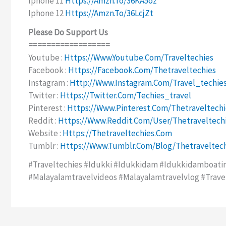
Iphone 11
Https://amzn.to/36KA5oz
Iphone 12
Https://amzn.to/36LcjZt
Please Do Support Us
==================
Youtube :
Https://www.youtube.com/traveltechies
Facebook :
Https://facebook.com/thetraveltechies
Instagram :
Http://www.instagram.com/travel_techie
Twitter :
Https://twitter.com/techies_travel
Pinterest :
Https://www.pinterest.com/thetraveltechi
Reddit :
Https://www.reddit.com/user/thetraveltech
Website :
Https://thetraveltechies.com
Tumblr :
Https://www.tumblr.com/blog/thetraveltech
#traveltechies #idukki #idukkidam #idukkidamboati
#malayalamtravelvideos #malayalamtravelvlog #travel