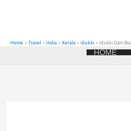
Skip
To
Content
Home
Travel
India
Kerala
Idukki
Idukki Dam Bo
HOME