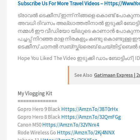
Subscribe Us For More Travel Videos – Https://www.y
ട്രാവൽ ടെക്കീസ് ഇന്ന് നിങ്ങളെ കൊണ്ട് പോകു
അവധി ദിവസം അല്ലാത്തതിനാൽ ഇടുക്കി ബോട്ടി
നമ്മൾ ഈ വീഡിയോ യിലൂടെ കാണാൻ പോകുന്നത് …
പച്ചപ്പ്‌ നിറഞ്ഞ മാള നിരകളും കണ്ടു കൊണ്ടുള
ടെക്കീസ് ചാനൽ സബ്സ്ക്രൈബ് ചെയ്തിട്ട് ബെൽ
Hope You Liked The Video ഇടുക്കി ഡാം ബോട്ടിംഗ് | ID
See Also
Gatimaan Express | 2n
My Vlogging Kit
==============
Gopro Hero 9 Black
Https://amzn.to/38T0rHx
Gopro Hero 8 Black
Https://amzn.to/32QmFGg
Canon M50
Https://amzn.to/32VNrx4
Rode Wireless Go
Https://amzn.to/2Kj4NNX