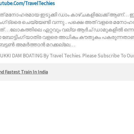
outube.com/TravelTechies
ന്നത് മനോഹരമായ ഇടുക്കി ഡാം കാഴ്ചകളിലേക്ക് ആണ്… 
ംഗ് ട്രൈ ചെയ്യേണ്ടി വന്നു .. പക്ഷെ അത് വളരെ മന
ലോകത്തിലെ ഏറ്റവും വല്യ ആർച് ഡാമുകളിൽ ഒന്നായ ഇ
്ള ഈ ബോട്ടിംഗ് യാത്ര വളരെ അധികം കൗതുകം പകരുന്നതാ
 ബട്ടൺ അമർത്താൻ മറക്കല്ലേ…
UKKI DAM BOATING By Travel Techies. Please Subscribe To Our 
d Fastest Train In India