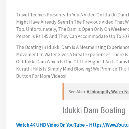
Travel Techies Presents To You A Video On Idukki Dam
Might Have Already Seen In The Previous Video That 
Top. Unfortunately, The Dam Is Open Only On Weekends
Person Is Rs.145 And They Can Accommodate Up To 20 P
The Boating In Idukki Dam Is A Mesmerizing Experience
Movement In Water Gives A Great Experience ! There I
Of Idukki Dam Which Is One Of The Highest Arch Dams I
Kurathi Hills Is Simply Mind Blowing! We Promise This 
Button For More Videos!
See Also
Athirappilly Water Fal
Idukki Dam Boating
Watch 4K UHD Video On YouTube – Https://www.you