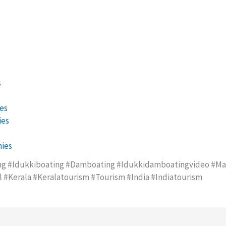
s
es
ies
ies
ng #idukkiboating #damboating #idukkidamboatingvideo #ma
 #kerala #keralatourism #tourism #india #indiatourism