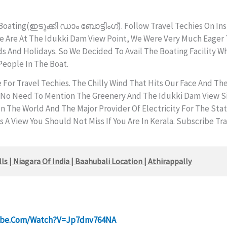
 Boating(ഇടുക്കി ഡാം ബോട്ടിംഗ്). Follow Travel Techies On I
We Are At The Idukki Dam View Point, We Were Very Much Eager
 And Holidays. So We Decided To Avail The Boating Facility Wh
eople In The Boat.
 For Travel Techies. The Chilly Wind That Hits Our Face And Th
s No Need To Mention The Greenery And The Idukki Dam View Si
n The World And The Major Provider Of Electricity For The Sta
Is A View You Should Not Miss If You Are In Kerala. Subscribe T
ls | Niagara Of India | Baahubali Location | Athirappally
tube.com/watch?v=jp7dnv764NA