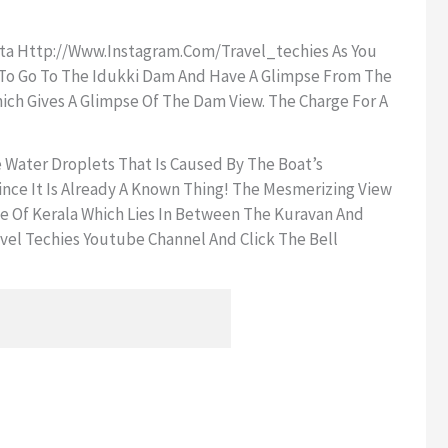
nsta Http://www.instagram.com/travel_techies As You
 To Go To The Idukki Dam And Have A Glimpse From The
ich Gives A Glimpse Of The Dam View. The Charge For A
e Water Droplets That Is Caused By The Boat’s
nce It Is Already A Known Thing! The Mesmerizing View
te Of Kerala Which Lies In Between The Kuravan And
ravel Techies Youtube Channel And Click The Bell